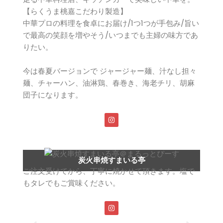
【らくうま桃嘉こだわり製造】
中華プロの料理を食卓にお届け/1つ1つが手包み/旨い
で最高の笑顔を増やそう/いつまでも主婦の味方であ
りたい。
今は春夏バージョンで ジャージャー麺、汁なし担々
麺、チャーハン、油淋鶏、春巻き、海老チリ、胡麻
団子になります。
炭火串焼すまいる亭
ご注文受けてから、丁寧に焼かせて頂きます。塩で
もタレでもご賞味ください。