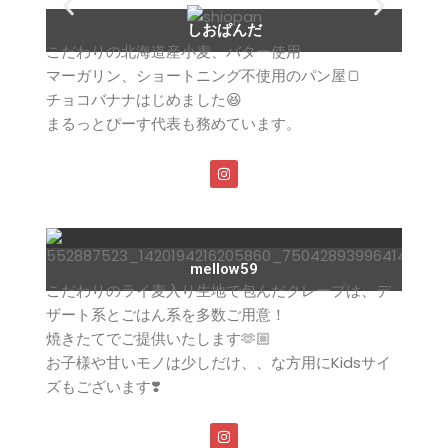
しおぱんだ
こだわりの北海道産小麦、バター使用
マーガリン、ショートニング不使用のパン屋🍞
チョコバナナはじめました😆
まるっとぴーす代表も務めています。
mellow59
こだわりのライ麦入り生地で包んだクレープは、デ
ザート系とごはん系を多数ご用意！
焼きたてでご提供いたします🫶🏼
お子様や甘いモノは少しだけ、、な方用にKidsサイ
ズもございます❣️