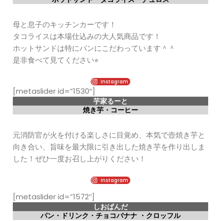
母と息子のキッチンカーです！
タコライスは本場仕込みの大人気商品です！
ホットサンドは特にパンにこだわっています＾＾
是非食べて見てください⭐︎
Instagram
[metaslider id=”1530″]
芋家るーと
焼き芋・コーヒー
元消防官が火を付ける楽しさに目覚め、本気で壺焼き芋と
向き合い、旨味を最大限に引き出した焼き芋を作り出しま
した！ぜひ一度お召し上がりください！
Instagram
[metaslider id=”1572″]
しおぱんだ
パン・ドリンク・チョコバナナ ・クロッフル