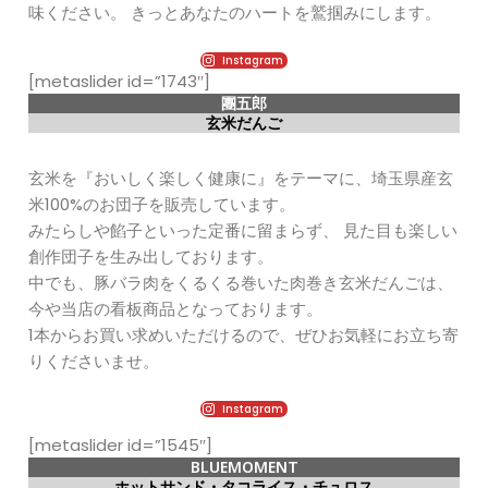
味ください。 きっとあなたのハートを鷲掴みにします。
Instagram
[metaslider id=”1743″]
團五郎
玄米だんご
玄米を『おいしく楽しく健康に』をテーマに、埼玉県産玄
米100%のお団子を販売しています。
みたらしや餡子といった定番に留まらず、 見た目も楽しい
創作団子を生み出しております。
中でも、豚バラ肉をくるくる巻いた肉巻き玄米だんごは、
今や当店の看板商品となっております。
1本からお買い求めいただけるので、ぜひお気軽にお立ち寄
りくださいませ。
Instagram
[metaslider id=”1545″]
BLUEMOMENT
ホットサンド・タコライス・チュロス