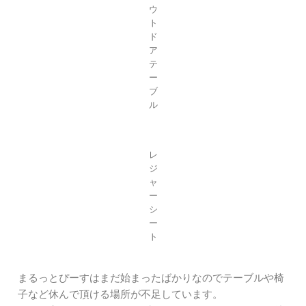
ウ
ト
ド
ア
テ
ー
ブ
ル
レ
ジ
ャ
ー
シ
ー
ト
まるっとぴーすはまだ始まったばかりなのでテーブルや椅
子など休んで頂ける場所が不足しています。