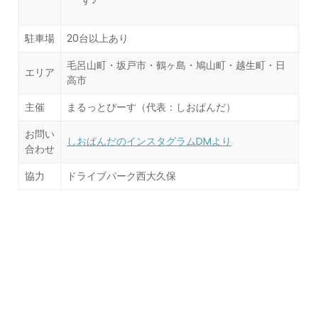
駐車場
20台以上あり
毛呂山町・坂戸市・鶴ヶ島・鳩山町・越生町・日
エリア
高市
主催
まるっとぴーす（代表：しおぱんだ）
お問い
しおぱんだのインスタグラムDMより
合わせ
協力
ドライブパーク西大久保